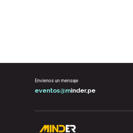
Envíenos un mensaje
eventos@m
inder.pe