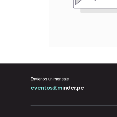
Envíenos un mensaje
eventos@m
inder.pe