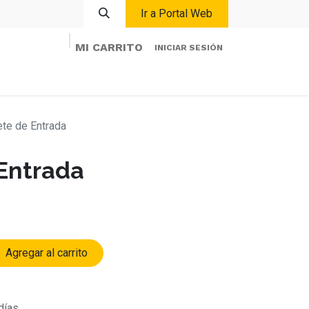
Ir a Portal Web
MI CARRITO
INICIAR SESIÓN
Inicio
Eventos
Contacto
Mi Cuenta
te de Entrada
Entrada
Agregar al carrito
días